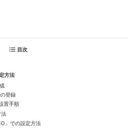
目次
定方法
作成
スの登録
の設置手順
方法
 SEO」での設定方法