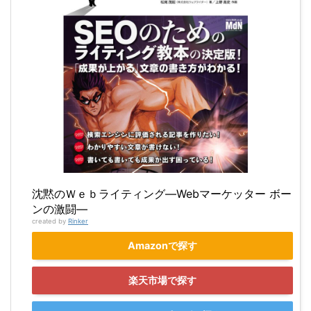
沈黙のＷｅｂライティング—Webマーケッター ボー
ンの激闘—
created by
Rinker
Amazonで探す
楽天市場で探す