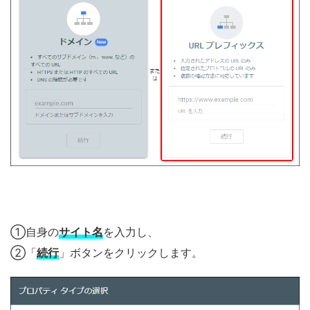
①自身の
サイト名
を入力し、
②「
続行
」ボタンをクリックします。